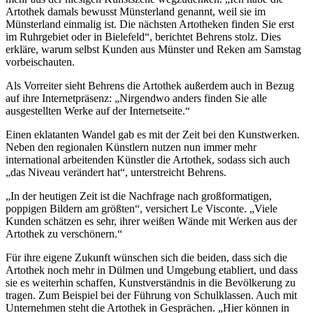
Artothek damals bewusst Münsterland genannt, weil sie im
Münsterland einmalig ist. Die nächsten Artotheken finden Sie erst
im Ruhrgebiet oder in Bielefeld“, berichtet Behrens stolz. Dies
erkläre, warum selbst Kunden aus Münster und Reken am Samstag
vorbeischauten.
Als Vorreiter sieht Behrens die Artothek außerdem auch in Bezug
auf ihre Internetpräsenz: „Nirgendwo anders finden Sie alle
ausgestellten Werke auf der Internetseite.“
Einen eklatanten Wandel gab es mit der Zeit bei den Kunstwerken.
Neben den regionalen Künstlern nutzen nun immer mehr
international arbeitenden Künstler die Artothek, sodass sich auch
„das Niveau verändert hat“, unterstreicht Behrens.
„In der heutigen Zeit ist die Nachfrage nach großformatigen,
poppigen Bildern am größten“, versichert Le Visconte. „Viele
Kunden schätzen es sehr, ihrer weißen Wände mit Werken aus der
Artothek zu verschönern.“
Für ihre eigene Zukunft wünschen sich die beiden, dass sich die
Artothek noch mehr in Dülmen und Umgebung etabliert, und dass
sie es weiterhin schaffen, Kunstverständnis in die Bevölkerung zu
tragen. Zum Beispiel bei der Führung von Schulklassen. Auch mit
Unternehmen steht die Artothek in Gesprächen. „Hier können in