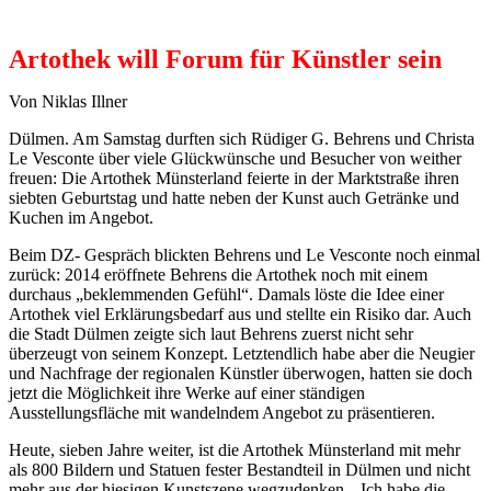
Artothek will Forum für Künstler sein
Von Niklas Illner
Dülmen. Am Samstag durften sich Rüdiger G. Behrens und Christa
Le Vesconte über viele Glückwünsche und Besucher von weither
freuen: Die Artothek Münsterland feierte in der Marktstraße ihren
siebten Geburtstag und hatte neben der Kunst auch Getränke und
Kuchen im Angebot.
Beim DZ- Gespräch blickten Behrens und Le Vesconte noch einmal
zurück: 2014 eröffnete Behrens die Artothek noch mit einem
durchaus „beklemmenden Gefühl“. Damals löste die Idee einer
Artothek viel Erklärungsbedarf aus und stellte ein Risiko dar. Auch
die Stadt Dülmen zeigte sich laut Behrens zuerst nicht sehr
überzeugt von seinem Konzept. Letztendlich habe aber die Neugier
und Nachfrage der regionalen Künstler überwogen, hatten sie doch
jetzt die Möglichkeit ihre Werke auf einer ständigen
Ausstellungsfläche mit wandelndem Angebot zu präsentieren.
Heute, sieben Jahre weiter, ist die Artothek Münsterland mit mehr
als 800 Bildern und Statuen fester Bestandteil in Dülmen und nicht
mehr aus der hiesigen Kunstszene wegzudenken. „Ich habe die