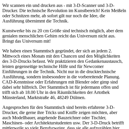
Wir scannen ein und drucken aus - mit 3-D-Scanner und 3-D-
Drucker. Die technische Revolution im Kunstbereich! Kein Meißeln
oder Schnitzen mehr, ab sofort gilt nur noch die Idee, die
Ausführung übernimmt die Technik.
Kunstwerke bis zu 20 cm Größe sind technisch möglich, aber dem
genialen menschlichen Gehirn reicht das Universum nicht aus.
Bringt das Universum mit!
Wir haben einen Stammtisch gegründet, der sich an jedem 2.
Mittwoch eines Monats mit den Chancen und den Möglichkeiten
des 3-D-Drucks befasst. Wir praktizieren den Gedankenaustausch,
leisten gegenseitige technische Hilfe und für Newcomer
Einführungen in die Technik. Nicht nur in die drucktechnische
Ausführung, sondern insbesondere in die vorbereitende Planung.
CAD-Kenntnisse oder Erfahrungen mit Blender oder gimp sind
dabei sehr hilfreich. Der Stammtisch ist für jedermann offen und
trifft sich ab 18.00 Uhr in den Räumlichkeiten der Artothek
Münsterland, Marktstraße 46, 48249 Dülmen.
Angesprochen für den Stammtisch sind bereits erfahrene 3-D-
Drucker, die gerne ihre Tricks und Kniffe zeigen möchten, aber
auch Modellbauer, angehende Bauzeichner oder Tischler,
Maschinen- oder Architekturstudenten usw. Der 3-D-Druck betrifft
mittlerweile so viele Berufszweige, dass sie alle aufzuzählen hier